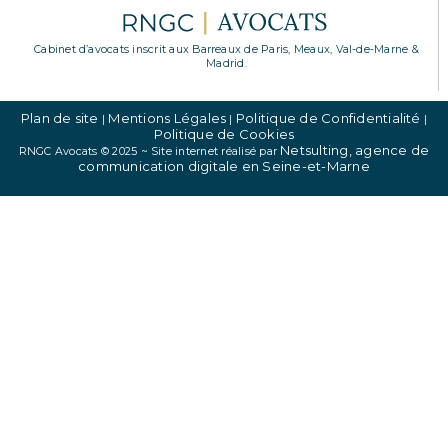
Cabinet d’avocats inscrit aux Barreaux de Paris, Meaux, Val-de-Marne &
Madrid.
Plan de site
Mentions Légales
Politique de Confidentialité
|
|
|
Politique de Cookies
Netsulting, agence de
RNGC Avocats © 2025 ~ Site internet réalisé par
communication digitale en Seine-et-Marne