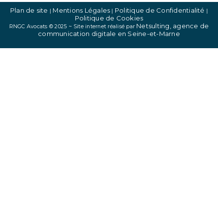
Plan de site
Mentions Légales
Politique de Confidentialité
|
|
|
Politique de Cookies
Netsulting, agence de
RNGC Avocats © 2025 ~ Site internet réalisé par
communication digitale en Seine-et-Marne